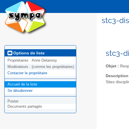
stc3-dis
stc3-d
Options de liste
Propriétaires :
Anne Delannoy
Objet :
Respo
Modérateurs :
(comme les propriétaires)
Contacter le propriétaire
Description
Sites discip
Accueil de la liste
Se désabonner
Poster
Documents partagés