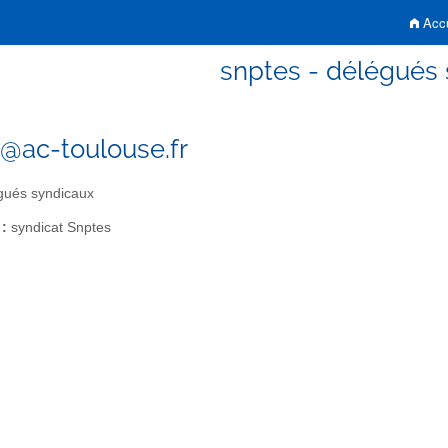
Accu
snptes - délégués
@ac-toulouse.fr
gués syndicaux
 :
syndicat Snptes