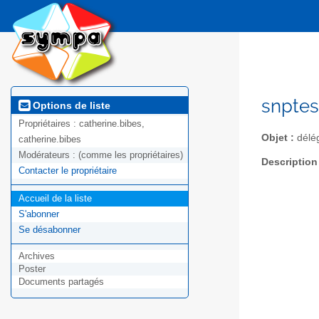
snptes
Options de liste
Propriétaires :
catherine.bibes,
Objet :
délé
catherine.bibes
Modérateurs :
(comme les propriétaires)
Description
Contacter le propriétaire
Accueil de la liste
S'abonner
Se désabonner
Archives
Poster
Documents partagés