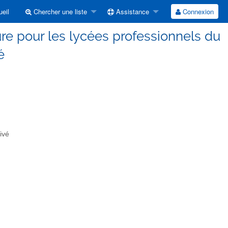
eil
Chercher une liste
Assistance
Connexion
ture pour les lycées professionnels du
é
ivé