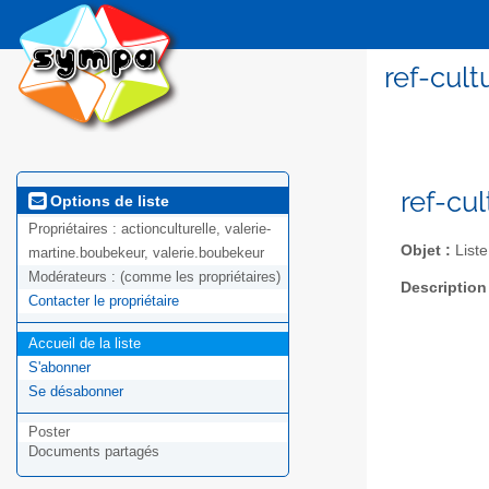
ref-cult
ref-cu
Options de liste
Propriétaires :
actionculturelle, valerie-
Objet :
Liste
martine.boubekeur, valerie.boubekeur
Modérateurs :
(comme les propriétaires)
Description
Contacter le propriétaire
Accueil de la liste
S'abonner
Se désabonner
Poster
Documents partagés