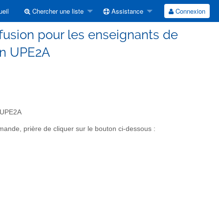
eil
Chercher une liste
Assistance
Connexion
ffusion pour les enseignants de
en UPE2A
n UPE2A
nde, prière de cliquer sur le bouton ci-dessous :