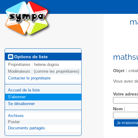
ma
mathsu
Options de liste
Propriétaires :
helene.dugros
Objet :
créat
Modérateurs :
(comme les propriétaires)
Contacter le propriétaire
Vous avez de
Accueil de la liste
Votre adres
S'abonner
Se désabonner
Nom :
Archives
Poster
Documents partagés